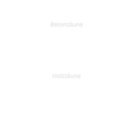
Betonzäune
Holzzäune