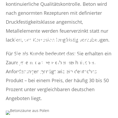
kontinuierliche Qualitätskontrolle. Beton wird
nach genormten Rezepturen mit definierter
Druckfestigkeitsklasse angemischt,
Metallelemente werden feuerverzinkt statt nur
lackiert, um Korrosion langfristig vorzubeugen.
DIE SCHÖNSTE ZÄUNE AUS POLEN FÜR
IHR HAUS
Für Sie als Kunde bedeutet das: Sie erhalten ein
Direkt vom polnischen Hersteller
MODERNE UND
Zaunsystem, das denselben technischen
STABILE ZÄUNE
Anforderungen genügt wie ein deutsches
Produkt – bei einem Preis, der häufig 30 bis 50
Prozent unter vergleichbaren deutschen
Angeboten liegt.