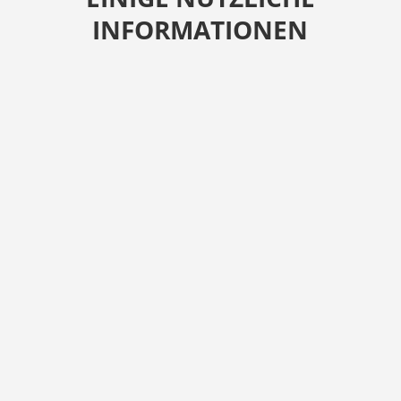
INFORMATIONEN
Ein Holzzaun ist nicht nur ein ästhetisches
Element für Ihr Grundstück, sondern auch
ein wichtiger Bestandteil der Privatsphäre
und Sicherheit. Wenn Sie die Entscheidung
treffen, einen Holzzaun zu errichten, ist es
entscheidend zu wissen, welche Holzart