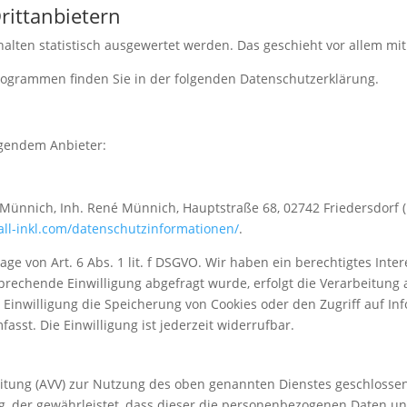
itt­anbietern
halten statistisch ausgewertet werden. Das geschieht vor allem 
programmen finden Sie in der folgenden Datenschutzerklärung.
lgendem Anbieter:
ünnich, Inh. René Münnich, Hauptstraße 68, 02742 Friedersdorf (n
/all-inkl.com/datenschutzinformationen/
.
age von Art. 6 Abs. 1 lit. f DSGVO. Wir haben ein berechtigtes Inte
prechende Einwilligung abgefragt wurde, erfolgt die Verarbeitung a
e Einwilligung die Speicherung von Cookies oder den Zugriff auf In
sst. Die Einwilligung ist jederzeit widerrufbar.
itung (AVV) zur Nutzung des oben genannten Dienstes geschlossen
ag, der gewährleistet, dass dieser die personenbezogenen Daten 