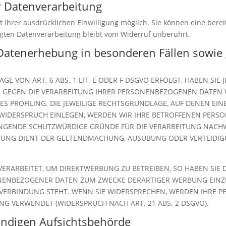
ur Datenverarbeitung
Ihrer ausdrücklichen Einwilligung möglich. Sie können eine bereits
lgten Datenverarbeitung bleibt vom Widerruf unberührt.
Datenerhebung in besonderen Fällen sowie 
 VON ART. 6 ABS. 1 LIT. E ODER F DSGVO ERFOLGT, HABEN SIE J
, GEGEN DIE VERARBEITUNG IHRER PERSONENBEZOGENEN DATEN W
ES PROFILING. DIE JEWEILIGE RECHTSGRUNDLAGE, AUF DENEN EI
 WIDERSPRUCH EINLEGEN, WERDEN WIR IHRE BETROFFENEN PER
INGENDE SCHUTZWÜRDIGE GRÜNDE FÜR DIE VERARBEITUNG NACHWE
EITUNG DIENT DER GELTENDMACHUNG, AUSÜBUNG ODER VERTEID
RARBEITET, UM DIREKTWERBUNG ZU BETREIBEN, SO HABEN SIE D
NENBEZOGENER DATEN ZUM ZWECKE DERARTIGER WERBUNG EINZULE
 VERBINDUNG STEHT. WENN SIE WIDERSPRECHEN, WERDEN IHRE
G VERWENDET (WIDERSPRUCH NACH ART. 21 ABS. 2 DSGVO).
ändigen Aufsichts­behörde